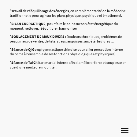
*
Travail de rééquilibrage des énergies
, en complémentarité de la médecine
traditionnelle pour agir sur les plans physique, psychique et émotionnel.
*
BILAN ENERGETIQUE
, pour faire le point sur son état énergétique du
moment, nettoyer, rééquilibrer, harmoniser
*
SOULAGEMENT DE MAUX DIVERS
: Douleurs chroniques, problèmes de
peau, maux de ventre, de tête, stress, angoisses, anxiété, brûlures …
*
Séance de Qi Gong
(gymnastique chinoise pour allier perception interne
du corps à l'ensemble de ses fonctions physiologiques et physiques).
*
Séance de Tai Chi
(art martial interne afin d'améliorer force et souplesse en
vue d'une meilleure mobilité).